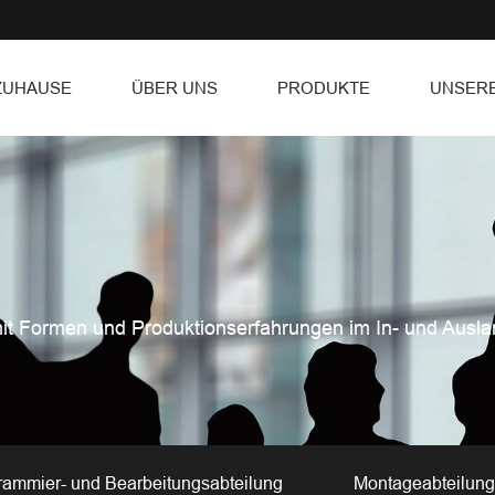
ZUHAUSE
ÜBER UNS
PRODUKTE
UNSERE
it Formen und Produktionserfahrungen im In- und Ausla
rammier- und Bearbeitungsabteilung
Montageabteilun