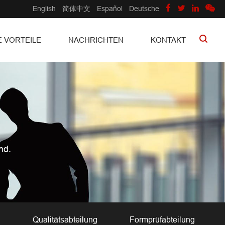
English
简体中文
Español
Deutsche
 VORTEILE
NACHRICHTEN
KONTAKT
nd.
g
Qualitätsabteilung
Formprüfabteilung