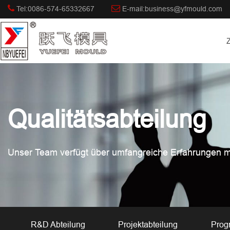
Tel:0086-574-65332667
E-mail:business@yfmould.com
Qualitätsabteilung
Unser Team verfügt über umfangreiche Erfahrungen m
R&D Abteilung
Projektabteilung
Prog