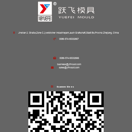
Jinshan 2. Straße,Zone C,ξweiblicher Industriepark,auch Grafschaft,Stadt Bo,Provinz Zhejiang, China
0086-574-65332667
0086-574-65332666
business@yfmould.com
sales@yfmould.com
Scannen Sie es