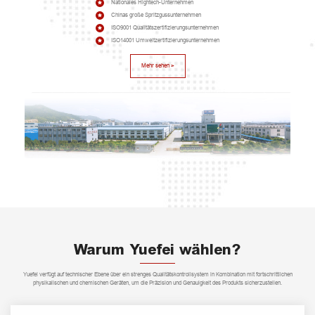
Nationales Hightech-Unternehmen
Chinas große Spritzgussunternehmen
ISO9001 Qualitätszertifizierungsunternehmen
ISO14001 Umweltzertifizierungsunternehmen
Mehr sehen >
Warum Yuefei wählen?
Yuefei verfügt auf technischer Ebene über ein strenges Qualitätskontrollsystem in Kombination mit fortschrittlichen
physikalischen und chemischen Geräten, um die Präzision und Genauigkeit des Produkts sicherzustellen.