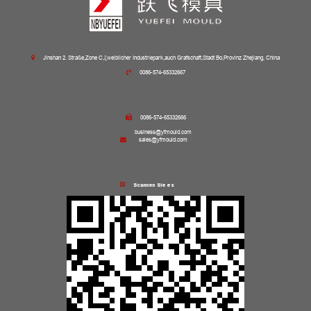
Jinshan 2. Straße,Zone C,ξweiblicher Industriepark,auch Grafschaft,Stadt Bo,Provinz Zhejiang, China
0086-574-65332667
0086-574-65332666
business@yfmould.com
sales@yfmould.com
Scannen Sie es