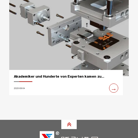
r und Hunderte von Experten kamen zu...
Neues Formenen
→
2020-08-04