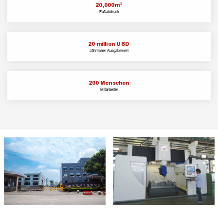
20
,000m²
Fußabdruck
20
million USD
Jährlicher Ausgabewert
200
Menschen
Mitarbeiter