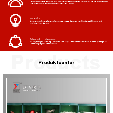
Das professionelle Team wird von geeigneten Teammitgliedern organisiert, die die Anforderungen
für ein bestimmtes Projekt vollständig erfüllen können.
Innovation
Unternehmensinnovationen entstehen durch das Sammeln von Kundenbedürfnissen und
kontinuierliches Lernen.
Kollaborative Entwicklung
Die langfristige Beziehung wird durch eine enge Zusammenarbeit mit den Kunden gefestigt. z.B.
Erstbeteiligung und After-Services.
Produktcenter