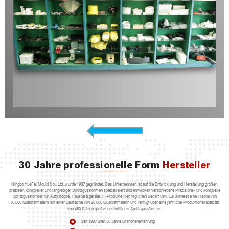
Andere Produkte
30 Jahre professionelle Form
Hersteller
Ningbo YueFei Mould Co., Ltd. wurde 1987 gegründet. Das Unternehmen ist auf die Entwicklung und Herstellung großer,
präziser, komplexer und langlebiger Spritzgussformen spezialisiert und entwickelt verschiedene Präzisions- und komplexe
Spritzgussformen für Automobile, Haushaltsgeräte, IT-Produkte, den täglichen Bedarf usw. Es umfasst eine Fläche von
30.000 Quadratmetern mit einer Baufläche von 20.000 Quadratmetern und verfügt über eine jährliche Produktionskapazität
von 450 Sätzen großer und mittlerer Spritzgussformen.
Seit 1987 über 30 Jahre Branchenerfahrung