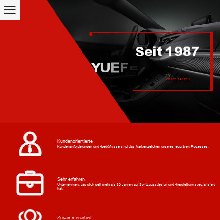
Mehr sehen >
Kundenorientierte
Kundenanforderungen und -bedürfnisse sind das Markenzeichen unseres regulären Prozesses.
Sehr erfahren
Unternehmen, das sich seit mehr als 30 Jahren auf Spritzgussdesign und -herstellung spezialisiert
hat.
Zusammenarbeit