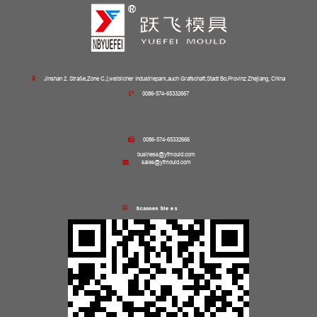
Jinshan 2. Straße,Zone C,ξweiblicher Industriepark,auch Grafschaft,Stadt Bo,Provinz Zhejiang, China
0086-574-65332667
0086-574-65332666
business@yfmould.com
sales@yfmould.com
Scannen Sie es