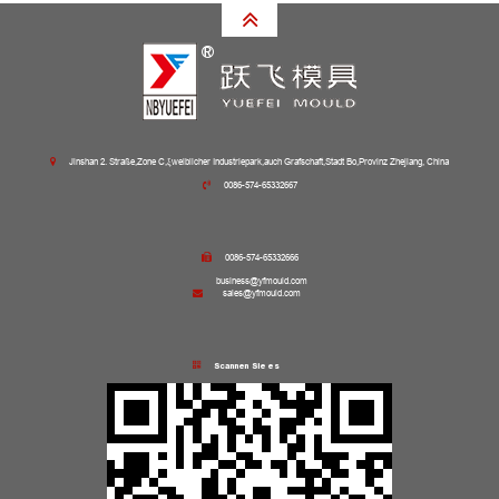
Jinshan 2. Straße,Zone C,ξweiblicher Industriepark,auch Grafschaft,Stadt Bo,Provinz Zhejiang, China
0086-574-65332667
0086-574-65332666
business@yfmould.com
sales@yfmould.com
Scannen Sie es