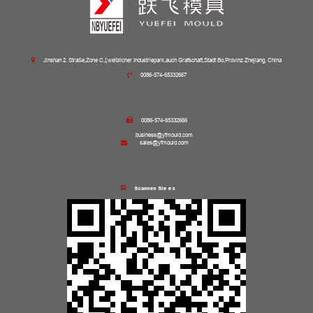
Jinshan 2. Straße,Zone C,ξweiblicher Industriepark,auch Grafschaft,Stadt Bo,Provinz Zhejiang, China
0086-574-65332667
0086-574-65332666
business@yfmould.com
sales@yfmould.com
Scannen Sie es