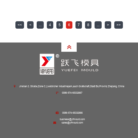
<<
<
...
4
5
6
7
8
...
>
>>
Jinshan 2. Straße,Zone C,ξweiblicher Industriepark,auch Grafschaft,Stadt Bo,Provinz Zhejiang, China
0086-574-65332667
0086-574-65332666
business@yfmould.com
sales@yfmould.com