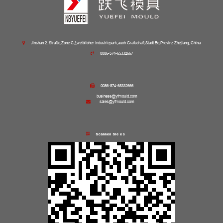
Jinshan 2. Straße,Zone C,ξweiblicher Industriepark,auch Grafschaft,Stadt Bo,Provinz Zhejiang, China
0086-574-65332667
0086-574-65332666
business@yfmould.com
sales@yfmould.com
Scannen Sie es