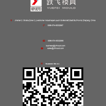
Jinshan 2. Straße,Zone C,ξweiblicher Industriepark,auch Grafschaft,Stadt Bo,Provinz Zhejiang, China
0086-574-65332667
0086-574-65332666
business@yfmould.com
sales@yfmould.com
Scannen Sie es