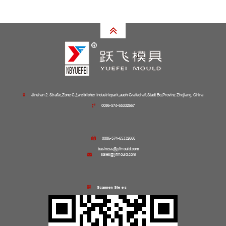
Jinshan 2. Straße,Zone C,ξweiblicher Industriepark,auch Grafschaft,Stadt Bo,Provinz Zhejiang, China
0086-574-65332667
0086-574-65332666
business@yfmould.com
sales@yfmould.com
Scannen Sie es