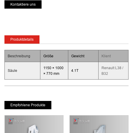
Kontaktiere uns
Produktdetails
Beschreibung
Größe
Gewicht
Klient
1150 × 1000
Renault L38 /
Säule
4.1T
× 770 mm
B32
Empfohlene Produkte