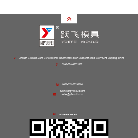
Jinshan 2. Straße,Zone C,ξweiblicher Industriepark,auch Grafschaft,Stadt Bo,Provinz Zhejiang, China
0086-574-65332667
0086-574-65332666
business@yfmould.com
sales@yfmould.com
Scannen Sie es